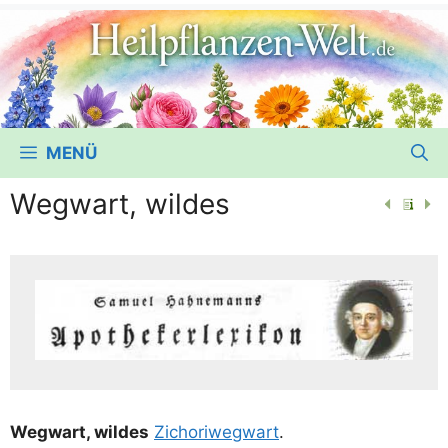
MENÜ
Wegwart, wildes
Weg­wart, wil­des
Zicho­ri­weg­wart
.