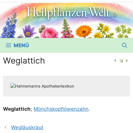
MENÜ
Weglattich
Weg­lat­tich
;
Mönchs­kopf­lö­wen­zahn
.
Wegläuskraut