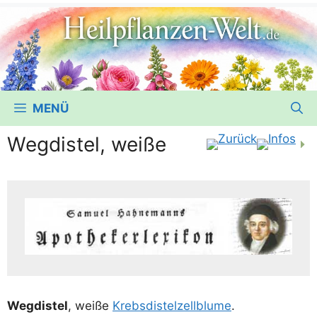
MENÜ
Wegdistel, weiße
Weg­dis­tel
, wei­ße
Krebs­dis­tel­zell­blu­me
.