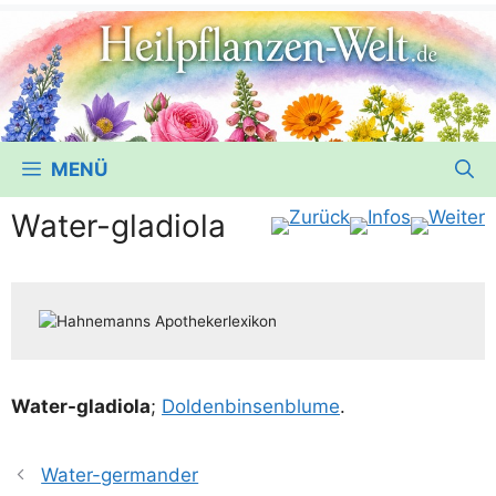
MENÜ
Water-gladiola
Water-gla­dio­la
;
Dol­den­bin­sen­blu­me
.
Water-germander