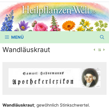
MENÜ
Wandläuskraut
Wand­lä­us­kraut
; gewöhn­lich Stinkschwertel.