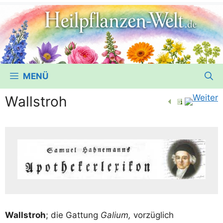
MENÜ
Wallstroh
Wall­stroh
; die Gat­tung
Gali­um,
vor­züg­lich