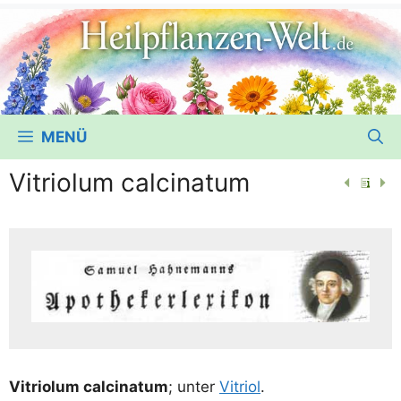
MENÜ
Vitriolum calcinatum
Vitrio­lum cal­ci­na­tum
; unter
Vitri­ol
.