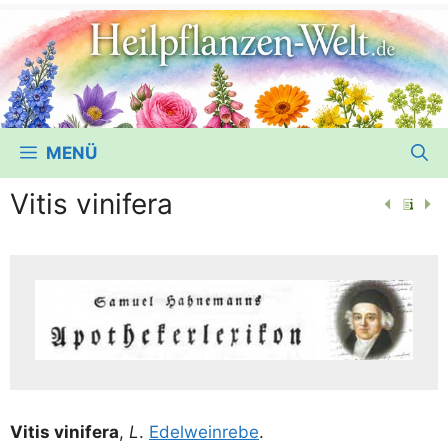
MENÜ
Vitis vinifera
Vitis vini­fera
,
L
.
Edel­wein­re­be
.