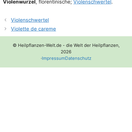
Vio­len­wur­zel
, flo­ren­ti­ni­sche;
Vio­len­schwer­tel
.
Violenschwertel
Violette de careme
© Heilpflanzen-Welt.de - die Welt der Heilpflanzen,
2026
·
Impressum
Datenschutz