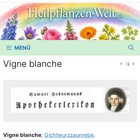
MENÜ
Vigne blanche
Vigne blan­che
;
Gicht­wurz­zaun­re­be
.