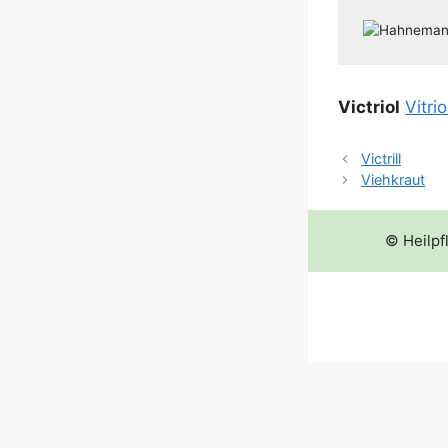
Vic­tri­ol
Vitri­o
Victrill
Viehkraut
© Heilpf