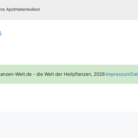
l
.
lanzen-Welt.de - die Welt der Heilpflanzen, 2026
·
Impressum
Dat