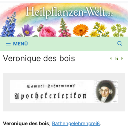
MENÜ
Veronique des bois
Vero­ni­que des bois
;
Bat­hen­ge­leh­ren­preiß
.