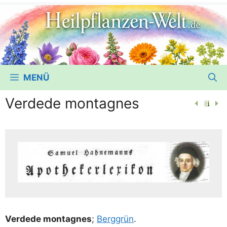
MENÜ
Verdede montagnes
Ver­de­de mon­tagnes
;
Berg­grün
.