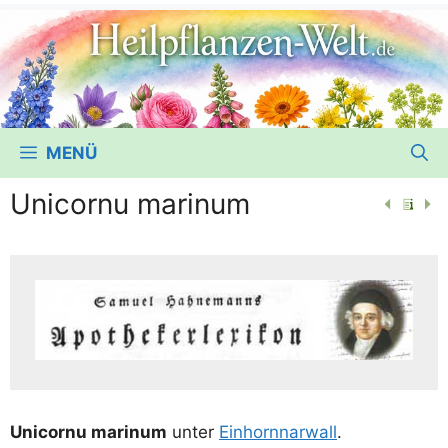
MENÜ
Unicornu marinum
Uni­cor­nu marinum
unter
Ein­horn­nar­wall
.