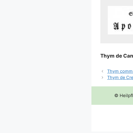
Thym de Can­
Thym comm
Thym de Cre
© Heilpf