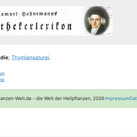
die
;
Thy­mi­an­sa­turei
.
un
te
lanzen-Welt.de - die Welt der Heilpflanzen, 2026
·
Impressum
Dat