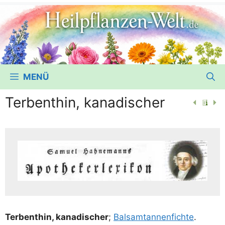
MENÜ
Terbenthin, kanadischer
Ter­ben­thin, kana­di­scher
;
Bal­sam­tan­nen­fich­te
.