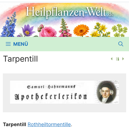
MENÜ
Tarpentill
Tar­pen­till
Roth­heil­tor­men­til­le
.