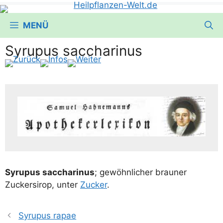
MENÜ
Syrupus saccharinus
Syru­pus sac­cha­ri­nus
; gewöhn­li­cher brau­ner
Zucker­si­rop, unter
Zucker
.
Syrupus rapae