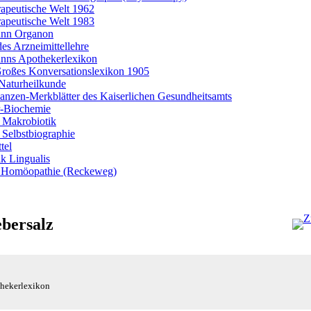
rapeutische Welt 1962
rapeutische Welt 1983
nn Organon
es Arzneimittellehre
ns Apothekerlexikon
roßes Konversationslexikon 1905
Naturheilkunde
lanzen-Merkblätter des Kaiserlichen Gesundheitsamts
r-Biochemie
 Makrobiotik
 Selbstbiographie
tel
k Lingualis
 Homöopathie (Reckeweg)
ebersalz