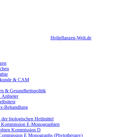
nzen
chen
thie
ilkunde & CAM
n & Gesundheitspolitik
 Anbieter
elbsttest
ex-Behandlung
der biologischen Heilmittel
 Kommission E‑Monographien
phien Kommission D
ommission E Monographs (Phytotherapy)