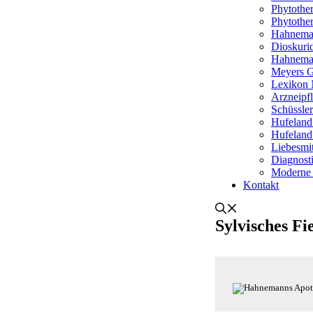
Phytothe
Phytothe
Hahnema
Dioskurid
Hahneman
Meyers G
Lexikon 
Arzneipf
Schüssle
Hufeland
Hufeland
Liebesmit
Diagnosti
Moderne
Kontakt
Sylvisches Fi