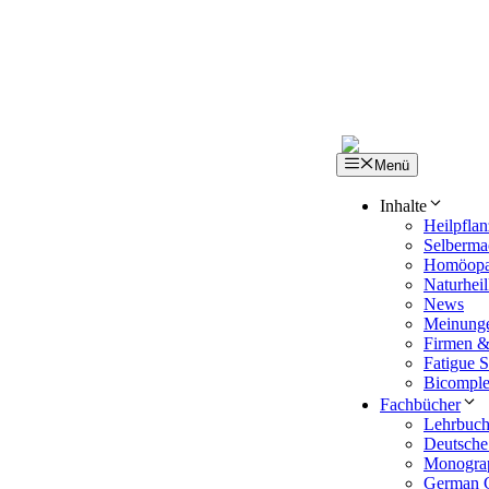
Zum
Inhalt
springen
Menü
Inhalte
Heilpfla
Selberma
Homöopa
Naturhe
News
Meinunge
Firmen &
Fatigue S
Bicompl
Fachbücher
Lehrbuch 
Deutsche
Monogra
German C