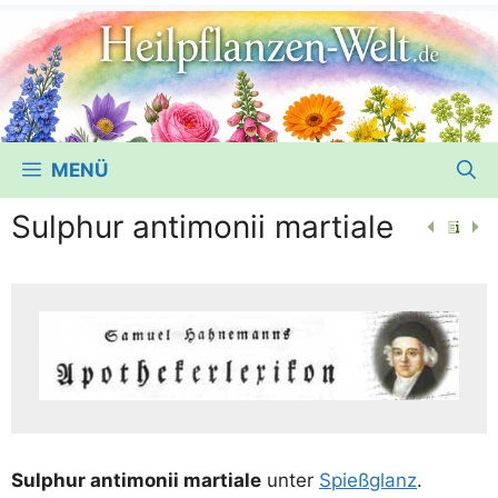
MENÜ
Sulphur antimonii martiale
Sulp­hur anti­mo­nii mar­tia­le
unter
Spieß­glanz
.