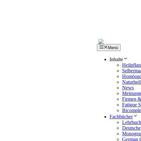
Zum
Inhalt
springen
Menü
Inhalte
Heilpfla
Selberma
Homöopa
Naturhe
News
Meinunge
Firmen &
Fatigue S
Bicompl
Fachbücher
Lehrbuch 
Deutsche
Monogra
German C