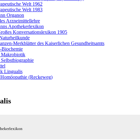
rapeutische Welt 1962
rapeutische Welt 1983
nn Organon
es Arzneimittellehre
ns Apothekerlexikon
roßes Konversationslexikon 1905
Naturheilkunde
lanzen-Merkblätter des Kaiserlichen Gesundheitsamts
r-Biochemie
 Makrobiotik
 Selbstbiographie
tel
k Lingualis
 Homöopathie (Reckeweg)
alis