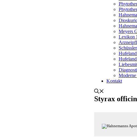
Phytothe
Phytothe
Hahnema
Dioskurid
Hahneman
Meyers G
Lexikon 
Arzneipf
Schüssle
Hufeland
Hufeland
Liebesmit
Diagnosti
Moderne
Kontakt
Styrax officin