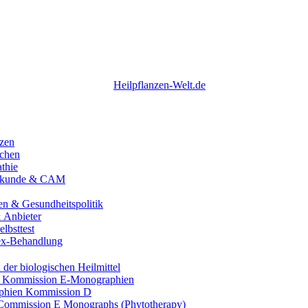
nzen
chen
thie
ilkunde & CAM
n & Gesundheitspolitik
 Anbieter
elbsttest
ex-Behandlung
der biologischen Heilmittel
 Kommission E‑Monographien
phien Kommission D
ommission E Monographs (Phytotherapy)