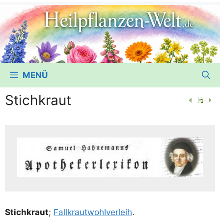
MENÜ
Stichkraut
Stich­kraut
;
Fall­kraut­wohl­ver­leih
.