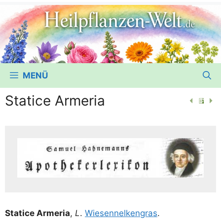
MENÜ
Statice Armeria
Sta­ti­ce Arme­ria
,
L
.
Wie­sen­nel­ken­gras
.