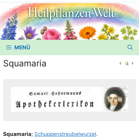
MENÜ
Squamaria
Squa­ma­ria
;
Schup­pen­streu­bel­wur­zel
.