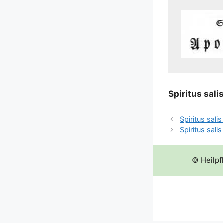
Spi­ri­tus sali
Spiritus sal
Spiritus sali
© Heilpf