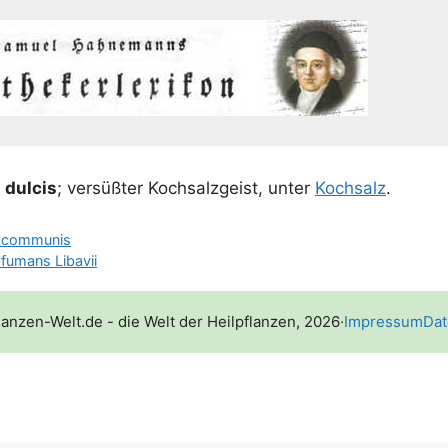
s dul­cis
; ver­süß­ter Koch­salz­geist, unter
Koch­salz
.
is communis
s fumans Libavii
lanzen-Welt.de - die Welt der Heilpflanzen, 2026
·
Impressum
Dat