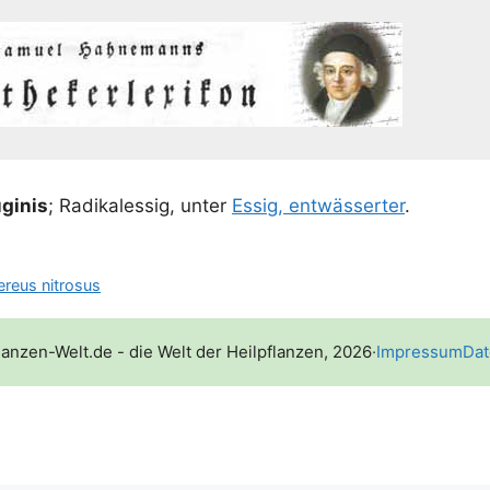
­gi­nis
; Radi­kales­sig, unter
Essig, ent­wäs­ser­ter
.
ereus nitrosus
lanzen-Welt.de - die Welt der Heilpflanzen, 2026
·
Impressum
Dat