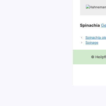
Spina­ch­ia
Ge
Spinachia ol
Spinage
© Heilpf