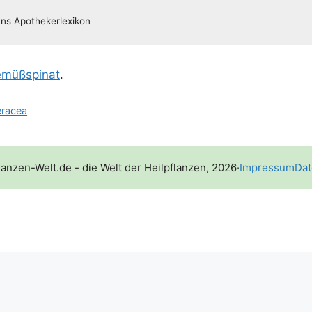
müß­spi­nat
.
eracea
lanzen-Welt.de - die Welt der Heilpflanzen, 2026
·
Impressum
Dat