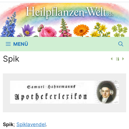
MENÜ
Spik
Spik
;
Spikla­ven­del
.