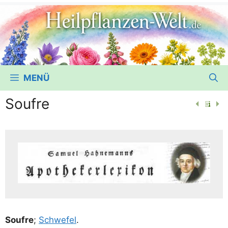
MENÜ
Soufre
Souf­re
;
Schwe­fel
.