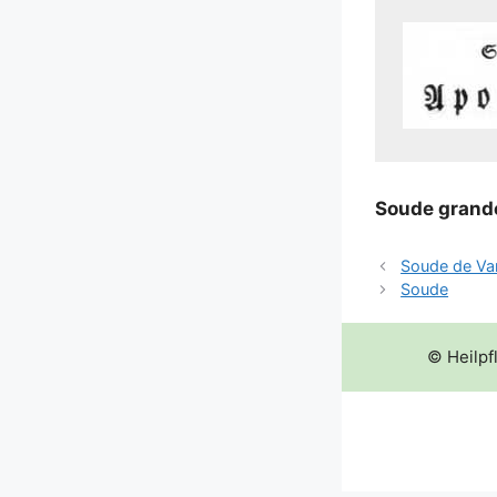
Sou­de gran­d
Soude de Va
Soude
© Heilpf