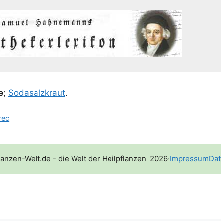
e
;
Soda­salz­kraut
.
rec
lanzen-Welt.de - die Welt der Heilpflanzen, 2026
·
Impressum
Dat