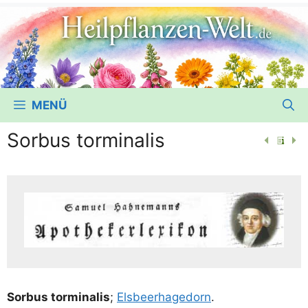
MENÜ
Sorbus torminalis
Sor­bus tor­mi­na­lis
;
Els­beer­ha­ge­dorn
.