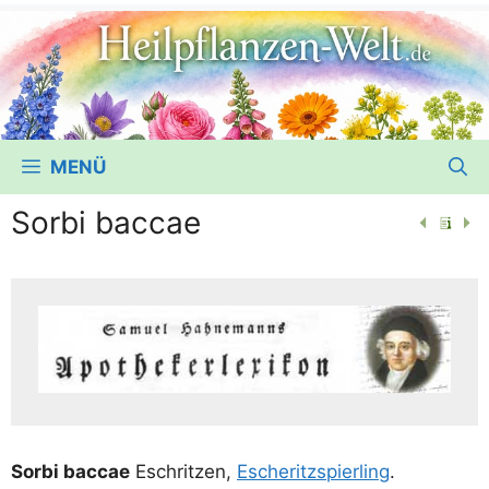
MENÜ
Sorbi baccae
Sor­bi bac­cae
Eschrit­zen,
Esche­ritzs­pier­ling
.