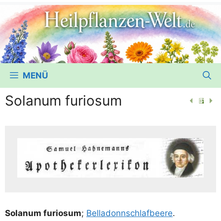
MENÜ
Solanum furiosum
Sola­n­um furio­sum
;
Bel­la­donn­schlaf­bee­re
.