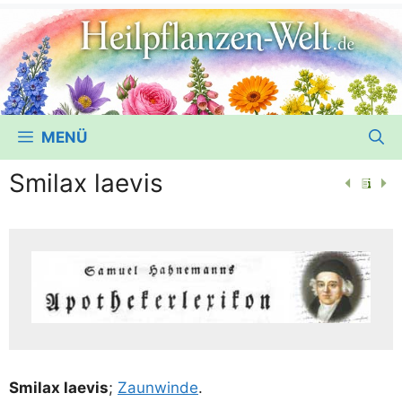
MENÜ
Smilax laevis
Smi­lax laevis
;
Zaun­win­de
.