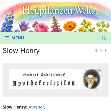
MENÜ
Slow Henry
Slow Hen­ry
;
Atha­n­or
.