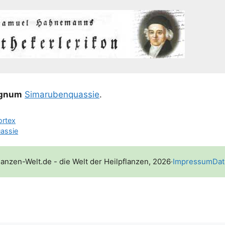
ig­num
Sima­ru­ben­quas­sie
.
ortex
assie
lanzen-Welt.de - die Welt der Heilpflanzen, 2026
·
Impressum
Dat