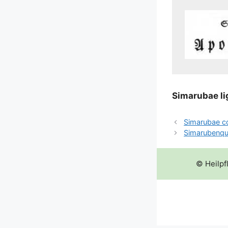
Sima­ru­bae l
Simarubae c
Simarubenqu
© Heilpf