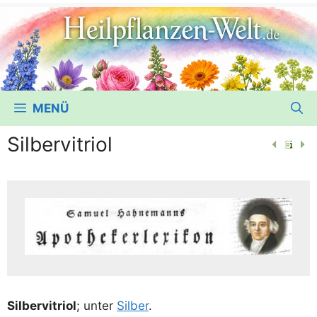
MENÜ
Silbervitriol
Sil­ber­vi­tri­ol
; unter
Sil­ber
.