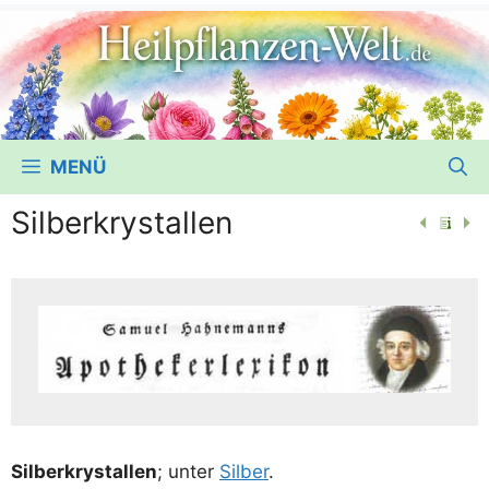
MENÜ
Silberkrystallen
Sil­ber­krystal­len
; unter
Sil­ber
.