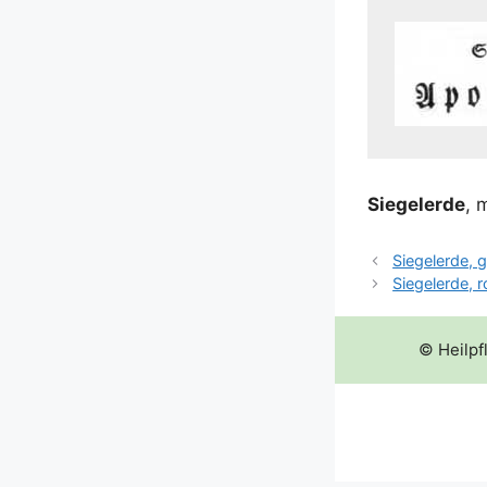
Sie­gel­er­de
, 
Siegelerde, 
Siegelerde, 
© Heilpf