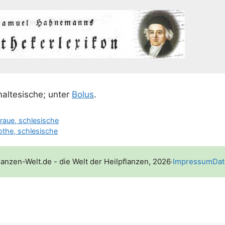
mal­te­si­sche; unter
Bolus
.
graue, schlesische
rothe, schlesische
lanzen-Welt.de - die Welt der Heilpflanzen, 2026
·
Impressum
Dat