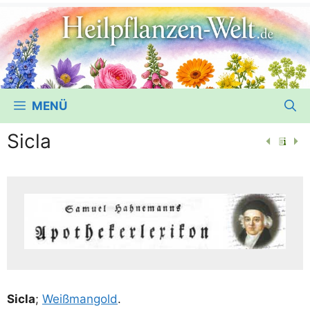
MENÜ
Sicla
Sic­la
;
Weiß­m­an­gold
.