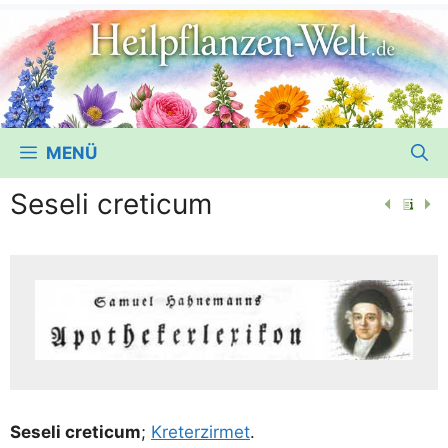
MENÜ
Seseli creticum
Sese­li cre­ti­cum
;
Kre­ter­zir­met
.