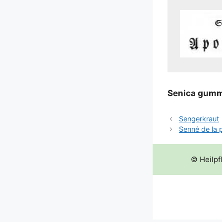
Seni­ca gum­
Sengerkraut
Senné de la 
© Heilpf