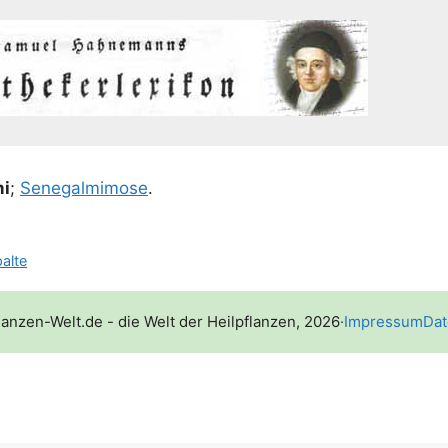
mi
;
Sene­gal­mi­mo­se
.
palte
lanzen-Welt.de - die Welt der Heilpflanzen, 2026
·
Impressum
Dat