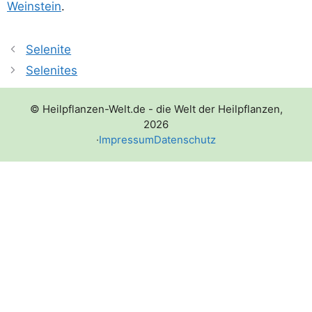
Wein­stein
.
Selenite
Selenites
© Heilpflanzen-Welt.de - die Welt der Heilpflanzen,
2026
·
Impressum
Datenschutz