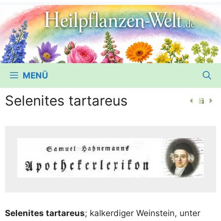
MENÜ
Selenites tartareus
Sele­ni­tes tar­tareus
; kal­k­er­di­ger Wein­stein, unter