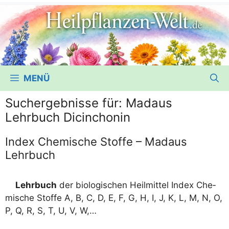
MENÜ
Suchergebnisse für:
Madaus
Lehrbuch Dicinchonin
Index Chemische Stoffe – Madaus
Lehrbuch
Lehr­buch
der bio­lo­gi­schen Heil­mit­tel Index Che­
mi­sche Stof­fe A, B, C, D, E, F, G, H, I, J, K, L, M, N, O,
P, Q, R, S, T, U, V, W,…