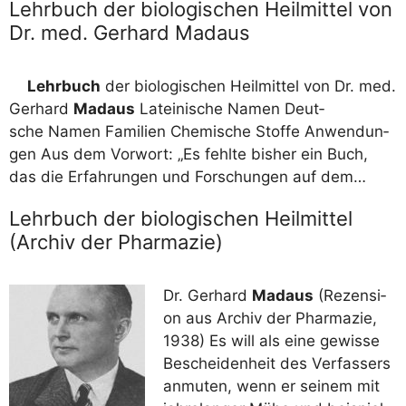
Lehrbuch der biologischen Heilmittel von
Dr. med. Gerhard Madaus
Lehr­buch
der bio­lo­gi­schen Heil­mit­tel von Dr. med.
Ger­hard
Mad­aus
Latei­ni­sche Namen Deut­
sche Namen Fami­li­en Che­mi­sche Stof­fe Anwen­dun­
gen Aus dem Vor­wort: „Es fehl­te bis­her ein Buch,
das die Erfah­run­gen und For­schun­gen auf dem…
Lehrbuch der biologischen Heilmittel
(Archiv der Pharmazie)
Dr. Ger­hard
Mad­aus
(Rezen­si­
on aus Archiv der Phar­ma­zie,
1938) Es will als eine gewis­se
Beschei­den­heit des Ver­fas­sers
anmu­ten, wenn er sei­nem mit