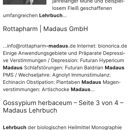
jah­re­lan­ger Mühe und bei­spiel­
lo­sem Fleiß geschaf­fe­nen
umfang­rei­chen
Lehr­buch
…
Rottapharm | Madaus GmbH
…info@rottapharm
-mad­aus
.de Inter­net: bionorica.de
Eini­ge Anwen­dungs­ge­bie­te und Prä­pa­ra­te Depres­si­
ve Ver­stim­mun­gen /​​ Depres­si­on: Fut­uran Hyperi­cum
Mad­aus
Schlaf­stö­run­gen: Fut­uran Bal­dri­an
Mad­aus
PMS /​​ Wech­sel­jah­re: Agno­lyt Immun­sti­mu­lanz:
Echinacin Obs­ti­pa­ti­on: Plant­aben
Mad­aus
Magen­
ver­stim­mun­gen: Arti­scho­cke
Mad­aus
…
Gossypium herbaceum – Seite 3 von 4 –
Madaus Lehrbuch
Lehr­buch
der bio­lo­gi­schen Heil­mit­tel Mono­gra­phie