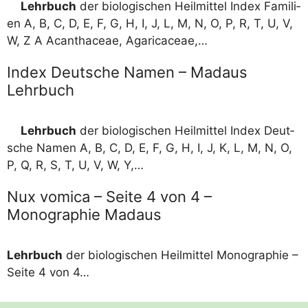
Lehr­buch
der bio­lo­gi­schen Heil­mit­tel Index Fami­li­
en A, B, C, D, E, F, G, H, I, J, L, M, N, O, P, R, T, U, V,
W, Z A Acant­haceae, Agaricaceae,…
Index Deutsche Namen – Madaus
Lehrbuch
Lehr­buch
der bio­lo­gi­schen Heil­mit­tel Index Deut­
sche Namen A, B, C, D, E, F, G, H, I, J, K, L, M, N, O,
P, Q, R, S, T, U, V, W, Y,…
Nux vomica – Seite 4 von 4 –
Monographie Madaus
Lehr­buch
der bio­lo­gi­schen Heil­mit­tel Mono­gra­phie –
Sei­te 4 von 4…