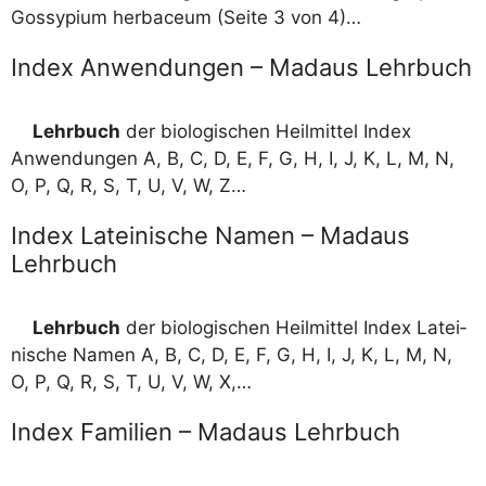
Gos­sy­pi­um her­bace­um (Sei­te 3 von 4)…
Index Anwendungen – Madaus Lehrbuch
Lehr­buch
der bio­lo­gi­schen Heil­mit­tel Index
Anwen­dun­gen A, B, C, D, E, F, G, H, I, J, K, L, M, N,
O, P, Q, R, S, T, U, V, W, Z…
Index Lateinische Namen – Madaus
Lehrbuch
Lehr­buch
der bio­lo­gi­schen Heil­mit­tel Index Latei­
ni­sche Namen A, B, C, D, E, F, G, H, I, J, K, L, M, N,
O, P, Q, R, S, T, U, V, W, X,…
Index Familien – Madaus Lehrbuch