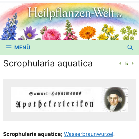
MENÜ
Scrophularia aquatica
Scro­phul­a­ria aqua­ti­ca
;
Was­ser­braun­wur­zel
.