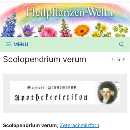
MENÜ
Scolopendrium verum
Sco­lo­pen­dri­um ver­um
;
Zeter­ach­milz­farn
.