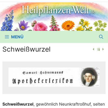
MENÜ
Schweißwurzel
Schweiß­wur­zel
, gewöhn­lich Neun­kraftroß­huf, sel­ten