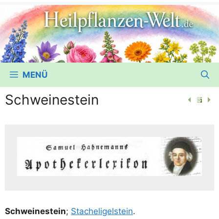
MENÜ
Schweinestein
Schwei­ne­stein
;
Sta­chel­igel­stein
.