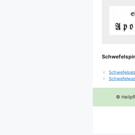
Schwe­felspi­r
Schwefelsal
Schwefelwa
© Heilpf