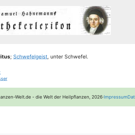
i­tus
;
Schwe­fel­geist
, unter Schwefel.
z
sser
lanzen-Welt.de - die Welt der Heilpflanzen, 2026
·
Impressum
Dat