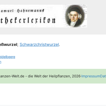
ß­wur­zel
;
Schwarz­christ­wur­zel
.
idelbeere
n
lanzen-Welt.de - die Welt der Heilpflanzen, 2026
·
Impressum
Dat